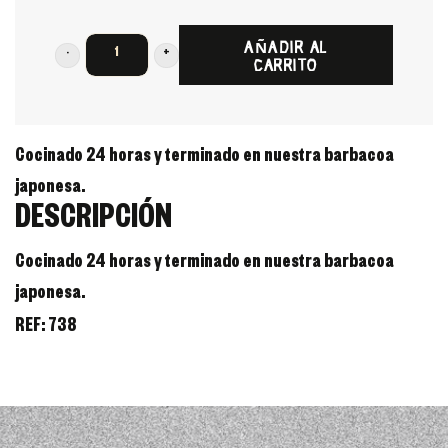
AÑADIR AL
CARRITO
COSTILLAR
DE
BUEY
Cocinado 24 horas y terminado en nuestra barbacoa
MADURADO
japonesa.
cantidad
DESCRIPCIÓN
Cocinado 24 horas y terminado en nuestra barbacoa
japonesa.
REF:
738