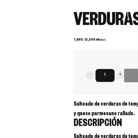
Comida
Relax
Sports
VERDURA
Rango
7,00
€
-
12,50
€
IVA incl.
de
precios:
desde
7,00 €
hasta
12,50 €
VERDURAS
TEMPORADA
cantidad
Salteado de verduras de tem
y queso parmesano rallado.
DESCRIPCIÓN
Salteado de verduras de tem